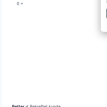
0
+
0
Petter
✔ Bekreftet kunde